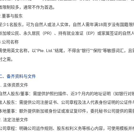
者限制较多，通常不作为首选。
2.董事与股东
至少1名股东，可为自然人或法人实体，自然人需年满18周岁没有国籍限
新加坡公民、永久居民（PR）、持有就业准证（EP）或家属签证的自然
3.公司名称
需使用英文名称，以“Pte. Ltd.”结尾，不得含“银行”“保险”等敏感词
时之需。
二、备齐资料与文件
1. 主体资质文件
自然人股东/董事：需提供护照扫描件、近3个月内的地址证明（如银行对
法人股东：需提供公司注册证书、公司章程及法人代表身份证明的公证件
本地董事：额外提供新加坡身份证或准证复印件，委托秘书公司提供的需
2. 法定注册文件
公司章程：明确公司运作规则、股东权利义务等核心内容，可使用模板并