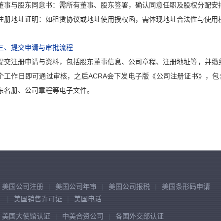
董事与股东同意书：需所有董事、股东签署，确认同意任职及股权分配安
注册地址证明：如租赁协议或地址使用授权函，需体现地址合法性与使用
三、提交申请与审批流程
提交注册申请与资料，包括股东董事信息、公司章程、注册地址等，并缴纳
个工作日即可通过审核，之后ACRA会下发电子版《公司注册证书》，
东名册、公司章程等电子文件。
美国公司注册
美国公司年审
美国公司报税
美国条形码申请
美国销售许可证
美国电话
美国大使馆认证
中美合资公司
各国外交部认证