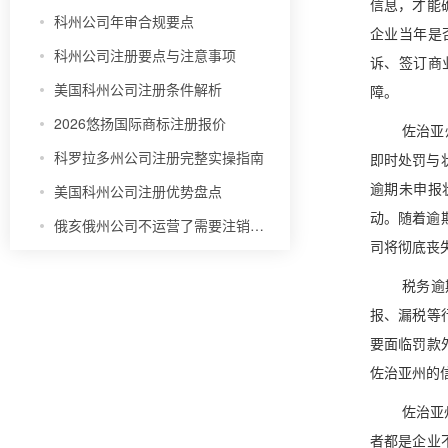
信息，才能
科州公司年审合规要点
企业当年是
科州公司注册要点与注意事项
诉、签订商
美国科州公司注册条件解析
障。
2026悠扬国际商标注册报价
佐治亚
科罗拉多州公司注册完整实操指南
即时处罚与
美国科州公司注册优势盘点
逾期未申报
动。随着逾
俄亥俄州公司不运营了需要注销吗？
司将彻底丧
税务逾
报、漏税等
要面临罚款
佐治亚州的
佐治亚
者都是企业