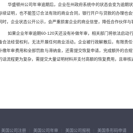
华盛顿州公司年审逾期后，企业在州政府系统中的状态会变为逾期
存续证明，也不能签订合法有效的商业合同，银行开户与贷款的办理也会
同时，企业状态公开公示，会严重损害企业的商业信誉，降低合作伙伴与
如果企业年审逾期60-120天还没有补做年审，相关部门将依法启
备合法经营权利，无法开展任何商业活动。企业被行政解散后，有限责任
补缴年审费用和全部罚款与滞纳金，还需提交恢复申请，完成额外的合规
的话流程更为复杂，需提交大量证明材料并支付高额的恢复费用，且审核
美国公司注册
美国公司年审
美国公司报税
美国条形码申请