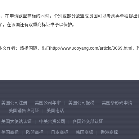
3、在申请欧盟商标的同时，个别或部分欧盟成员国可以考虑再单独提出
了，在该国还有双重商标证书予以保护。
本文作者：悠扬国际，出自http://www.uooyang.com/article/3069.h
美国公司注册
美国公司年审
美国公司报税
美国条形码申请
美国销售许可证
美国电话
美国大使馆认证
中美合资公司
各国外交部认证
美国商标
欧盟商标
日本商标
韩国商标
香港商标