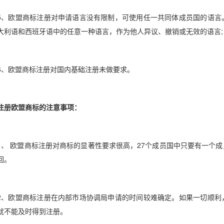
5、欧盟商标注册对申请语言没有限制，可使用任一共同体成员国的语言
大利语和西班牙语中的任意一种语言，作为他人异议、撤销或无效的语言;
6、欧盟商标注册对国内基础注册未做要求。
注册欧盟商标的注意事项：
1、 欧盟商标注册对商标的显著性要求很高，27个成员国中只要有一个
回。
2、欧盟商标注册在内部市场协调局申请的时间较难确定。如果一切顺利
就不能及时得到注册。