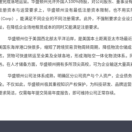
速完成落地运营。华盛顿州允许外国人100%持股，对公司股东、董事没
注册资本与运营要求上，华盛顿州没有最低注册资本限制，也不用实际
（Corp），能满足不同企业的不同注册需求。此外，不强制要求企业
址，在降低企业场地租赁成本的同时又能满足注册要求。
华盛顿州位于美国西北部太平洋沿岸，是美国本土距离亚太市场最
美国东海岸港口快很多，缩短了跨境贸易货物周转周期，降低物流仓储成
达，货物可快速转运至全美及全球各地，形成海陆空一体化物流体系。
务。在人才储备方面，华盛顿州拥有多所顶尖高校，可为企业输送大量高
华盛顿州公司法体系成熟，明确区分公司资产与个人资产，企业债
全。不仅如此，华盛顿州极其重视知识产权保护，为科技研发、品牌运营
要求简洁，仅需每年提交简易年度报告，即可维持公司正常存续。